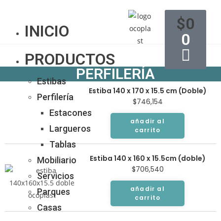
$
0
INICIO
0
PRODUCTOS
PERFILERÍA
Estibas
Estiba 140 x 170 x 15.5 cm (Doble)
Perfilería
$
746,154
Estacones
añadir al
Largueros
carrito
Tablas
Estiba 140 x 160 x 15.5cm (doble)
Mobiliario
$
706,540
Servicios
añadir al
Parques
carrito
Casas