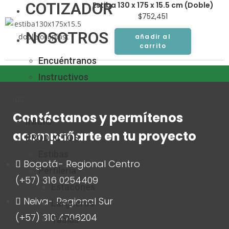
COTIZADOR
Estiba 130 x 175 x 15.5 cm (Doble)
$
752,451
NOSOTROS
añadir al
carrito
Encuéntranos
Instructivos
Contáctanos y permítenos
INICIO
acompañarte en tu proyecto
PRODUCTOS
Estibas
Bogotá- Regional Centro
Perfilería
(+57) 316 0254409
Estacones
Neiva- Regional Sur
Largueros
(+57) 310 4706204
Tablas