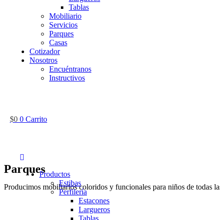
Tablas
Mobiliario
Servicios
Parques
Casas
Cotizador
Nosotros
Encuéntranos
Instructivos
$
0
0
Carrito
Parques
Productos
Estibas
Producimos mobiliarios coloridos y funcionales para niños de todas las
Perfilería
Estacones
Largueros
Tablas