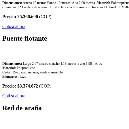
Dimensiones:
Ancho 10 metros Fondo 10 metros. Alto 2.90 metros.
Material:
Polipropilen
columpios +2 Escalera de acceso +1 Estructura con dos aros y un trapecio +1 Tunel +1 Malla 
Precio: 25.366.600
(COP)
Cotiza ahora
Puente flotante
Puente Flotante
Dimensiones:
Largo 2.67 metros x ancho 1.13 metros x alto 1.90 metros
Material:
Polipropileno.
Color:
Rojo, azul, naranja, verde y amarrillo.
Elementos:
Lazo
Precio: $3.374.672
(COP)
Cotiza ahora
Red de araña
Red De Araña