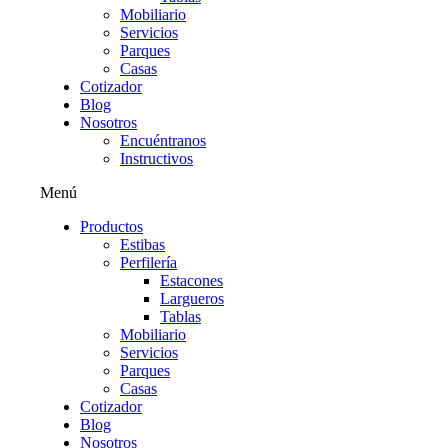
Mobiliario
Servicios
Parques
Casas
Cotizador
Blog
Nosotros
Encuéntranos
Instructivos
Menú
Productos
Estibas
Perfilería
Estacones
Largueros
Tablas
Mobiliario
Servicios
Parques
Casas
Cotizador
Blog
Nosotros