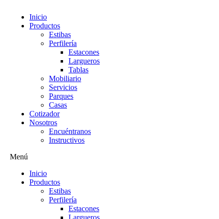
Inicio
Productos
Estibas
Perfilería
Saltar
Estacones
al
Largueros
contenido
Tablas
Mobiliario
Servicios
Parques
Casas
Cotizador
Nosotros
Encuéntranos
Instructivos
Menú
Inicio
Productos
Estibas
Perfilería
Estacones
Largueros