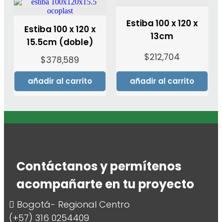
Estiba 100 x 120 x
Estiba 100 x 120 x
13cm
15.5cm (doble)
$
212,704
$
378,589
añadir al carrito
añadir al carrito
Contáctanos y permítenos
acompañarte en tu proyecto
Bogotá- Regional Centro
(+57) 316 0254409