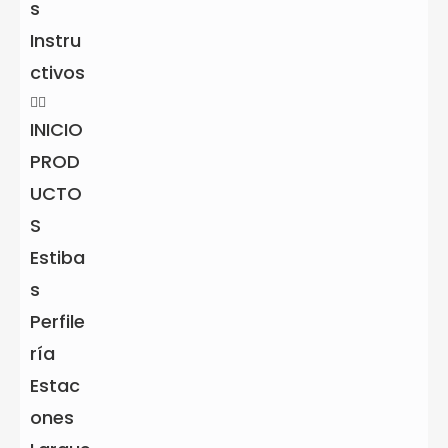
Color
Verde grisáceo
s
Instru
Ancho (cm)
74
ctivos
Largo (cm)
74
INICIO
PROD
Alto (cm)
20
UCTO
S
Peso (kg)
56.6
Estiba
Uso
Exterior e Interior
s
Perfile
ría
Garantía
Estac
ones
Por defectos de fábrica
1 Año