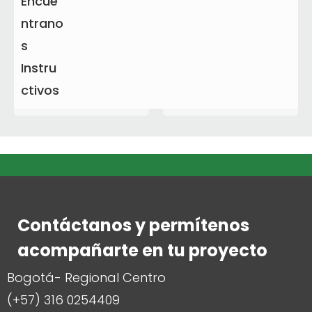
Encué
Tapa Sin Malla
Rejilla 60CM
ntrano
s
$
334,920
$
572,285
Instru
añadir al
añadir al
ctivos
carrito
carrito
Contáctanos y permítenos
acompañarte en tu proyecto
Bogotá- Regional Centro
(+57) 316 0254409