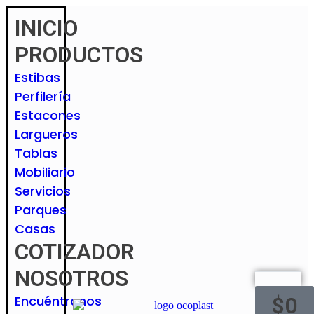
INICIO
PRODUCTOS
Estibas
Perfilería
Estacones
Largueros
Tablas
Mobiliario
Servicios
Parques
Casas
COTIZADOR
NOSOTROS
$
0
Encuéntranos