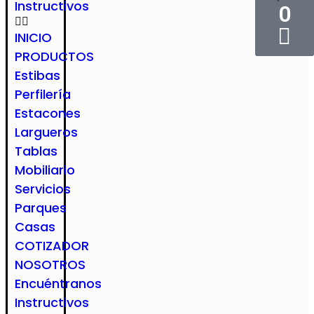
Instructivos
0
INICIO
PRODUCTOS
Estibas
Perfilería
Estacones
Largueros
Tablas
Mobiliario
Servicios
Parques
Casas
COTIZADOR
NOSOTROS
Encuéntranos
Instructivos