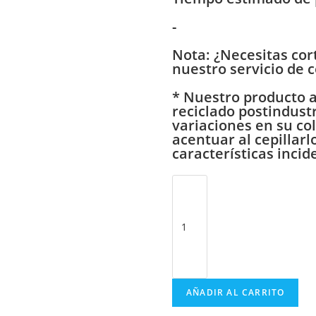
-
Nota:
¿Necesitas cort
nuestro servicio de 
*
Nuestro producto al
reciclado postindust
variaciones en su co
acentuar al cepillar
características incid
AÑADIR AL CARRITO