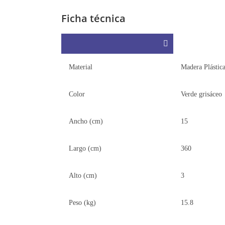
Ficha técnica
Material
Madera Plástic
Color
Verde grisáceo
Ancho (cm)
15
Largo (cm)
360
Alto (cm)
3
Peso (kg)
15.8