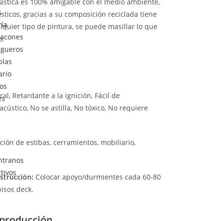
lástica es 100% amigable con el medio ambiente,
s
ticos, gracias a su composición reciclada tiene
ría
lquier tipo de pintura, se puede masillar lo que
tacones
o.
rgueros
blas
ario
ios
l, Retardante a la ignición, Fácil de
es
cústico, No se astilla, No tóxico, No requiere
ación de estibas, cerramientos, mobiliario,
ntranos
ctivos
strucción:
Colocar apoyo/durmientes cada 60-80
isos deck.
producción