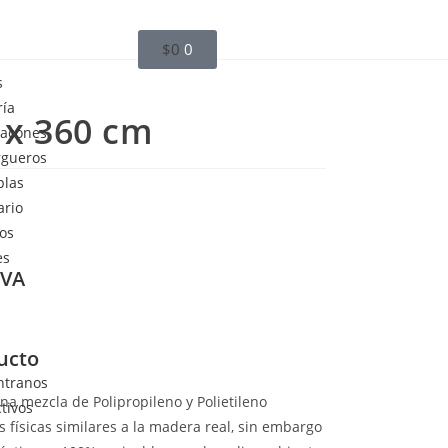
$
0
0
s
ría
3 x 360 cm
tacones
rgueros
blas
ario
ios
es
IVA
ucto
ntranos
na mezcla de Polipropileno y Polietileno
ctivos
as físicas similares a la madera real, sin embargo