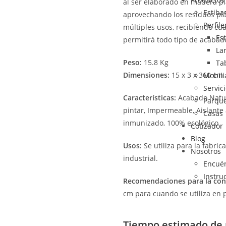
al ser elaborado en madera p
Estiba
aprovechando los residuos plás
Perfile
múltiples usos, recibiendo cua
Es
permitirá todo tipo de acabad
La
Peso:
15.8 Kg
Ta
Dimensiones:
15 x 3 x 360 cm
Mobili
Servic
Características:
Acabado Natura
Parqu
pintar, Impermeable, Aislante a
Casas
inmunizado, 100% ecológico
Cotizador
Blog
Usos:
Se utiliza para la fabric
Nosotros
industrial.
Encué
Instru
Recomendaciones para la con
cm para cuando se utiliza en p
Tiempo estimado de 