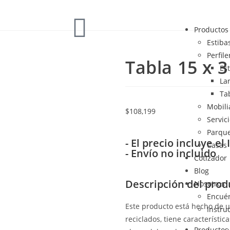
Productos
Estiba
Perfile
Tabla 15 x 
Es
La
Ta
Mobili
$
108,199
Servic
Parqu
- El precio incluye el 
Casas
- Envío no incluido
Cotizador
Blog
Descripción del prod
Nosotros
Encué
Este producto está hecho de u
Instru
reciclados, tiene característic
Productos