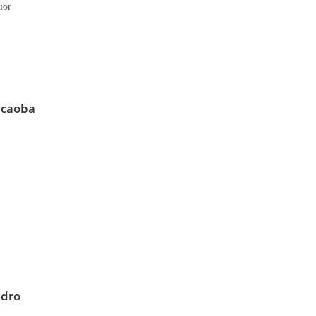
ior
 caoba
edro