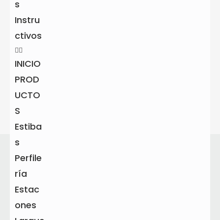
s
Instru
Garantía
ctivos
Por defectos de fábrica
6 meses
INICIO
PROD
Tiempo aproximado de vida útil
20 años
UCTO
S
Estiba
s
Te puede interesar
Perfile
ría
Estac
Mesa de centro
Matera Nature
ones
Oasis
cedro