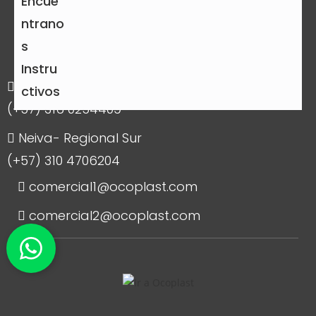
Encué
ntrano
Contáctanos y permítenos
s
acompañarte en tu proyecto
Instru
Bogotá- Regional Centro
ctivos
(+57) 316 0254409
Neiva- Regional Sur
(+57) 310 4706204
comercial1@ocoplast.com
comercial2@ocoplast.com