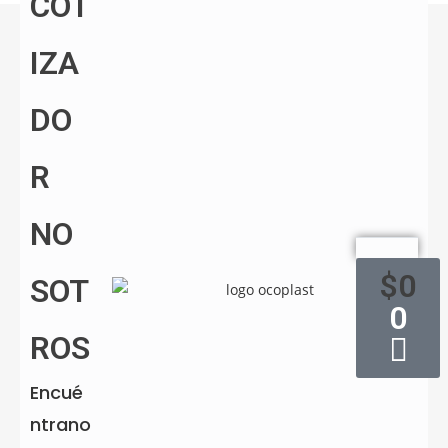
COT
Ficha técnica
IZA
Material
Madera plástica
DO
Color
Wengue | Caoba | Cedro
R
Ancho (cm)
200
NO
Largo (cm)
300
$
0
SOT
0
Alto (cm)
70
ROS
Peso (kg)
276.3
Encué
ntrano
Uso
Exterior