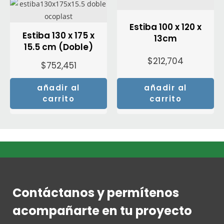
Estiba 100 x 120 x
Estiba 130 x 175 x
13cm
15.5 cm (Doble)
$
212,704
$
752,451
añadir al
añadir al
carrito
carrito
Contáctanos y permítenos
acompañarte en tu proyecto