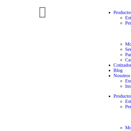
Producto
Est
Per
Mob
Ser
Pa
Ca
Cotizado
Blog
Nosotros
En
Ins
Producto
Est
Per
Mob