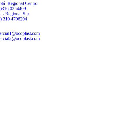
tá- Regional Centro
7)316 0254409
a- Regional Sur
) 310 4706204
ercial1@ocoplast.com
ercial2@ocoplast.com