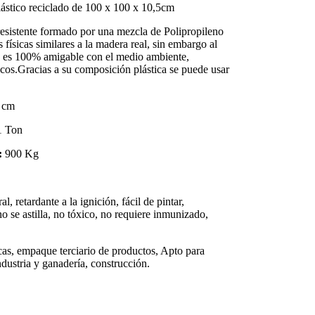
lástico reciclado de 100 x 100 x 10,5cm
resistente formado por una mezcla de Polipropileno
as físicas similares a la madera real, sin embargo al
a es 100% amigable con el medio ambiente,
icos.Gracias a su composición plástica se puede usar
 cm
1 Ton
:
900 Kg
, retardante a la ignición, fácil de pintar,
o se astilla, no tóxico, no requiere inmunizado,
cas, empaque terciario de productos, Apto para
ndustria y ganadería, construcción.