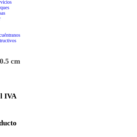
vicios
rques
sas
r
cuéntranos
tructivos
10.5 cm
el IVA
oducto