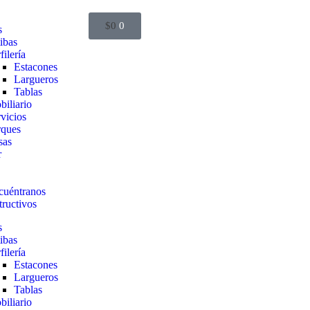
$
0
0
s
ibas
filería
Estacones
Largueros
Tablas
iliario
vicios
rques
sas
r
cuéntranos
tructivos
s
ibas
filería
Estacones
Largueros
Tablas
iliario