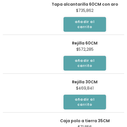
Tapa alcantarilla 60CM con aro
$
735,862
añadir al
carrito
Rejilla 60CM
$
572,285
añadir al
carrito
Rejilla 30CM
$
469,841
añadir al
carrito
Caja polo a tierra 35CM