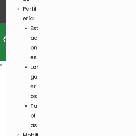
Perfil
ería
Est
ac
on
es
Ocoplast ©
. Todos los derechos reservados
×
Lar
gu
er
os
Ta
bl
as
Mobili