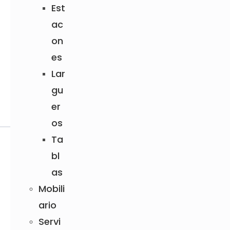
Est
ac
on
es
Lar
gu
er
os
Ta
Cotizador
bl
as
Mobili
ario
Servi