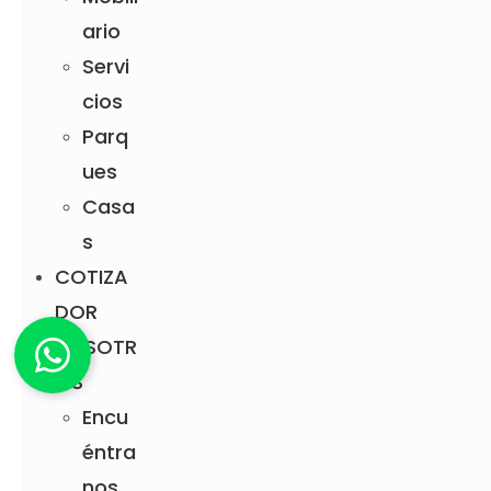
ario
Servi
cios
Parq
ues
Casa
s
COTIZA
DOR
NOSOTR
OS
Encu
éntra
nos