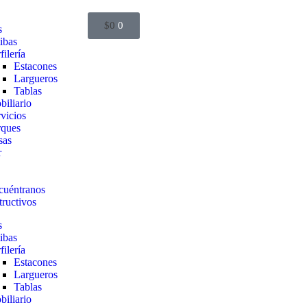
$
0
0
s
ibas
filería
Estacones
Largueros
Tablas
iliario
vicios
rques
sas
r
cuéntranos
tructivos
s
ibas
filería
Estacones
Largueros
Tablas
iliario