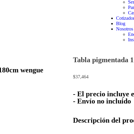
Ser
Pa
Ca
Cotizado
Blog
Nosotros
En
Ins
Tabla pigmentada 1
x 180cm wengue
$
37,464
- El precio incluye 
- Envío no incluido
Descripción del pr