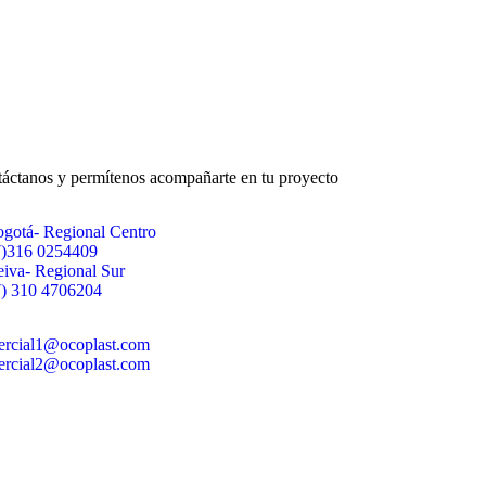
áctanos y permítenos acompañarte en tu proyecto
gotá- Regional Centro
7)316 0254409
iva- Regional Sur
) 310 4706204
ercial1@ocoplast.com
ercial2@ocoplast.com