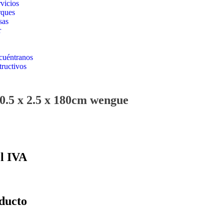
vicios
rques
sas
r
cuéntranos
tructivos
0.5 x 2.5 x 180cm wengue
el IVA
oducto