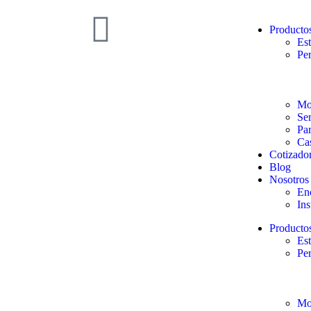
Producto
Est
Per
Mob
Ser
Pa
Ca
Cotizado
Blog
Nosotros
En
Ins
Producto
Est
Per
Mob