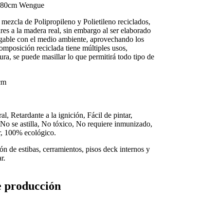
 180cm Wengue
mezcla de Polipropileno y Polietileno reciclados,
lares a la madera real, sin embargo al ser elaborado
gable con el medio ambiente, aprovechando los
composición reciclada tiene múltiples usos,
ura, se puede masillar lo que permitirá todo tipo de
cm
, Retardante a la ignición, Fácil de pintar,
 No se astilla, No tóxico, No requiere inmunizado,
ar, 100% ecológico.
ción de estibas, cerramientos, pisos deck internos y
r.
e producción