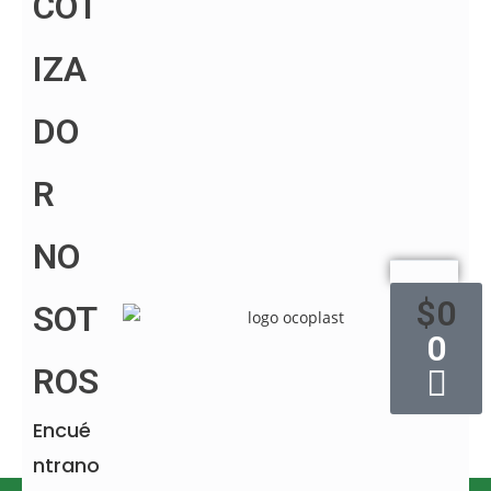
COT
Otros productos
Producto
IZA
añadir al carrito
DO
Otros productos
R
producto Prueba
NO
$
10
añadir al carrito
$
0
SOT
0
ROS
Encué
ntrano