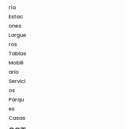
Otros productos
ría
Producto
Estac
ones
añadir al carrito
Largue
ros
Otros productos
Tablas
Producto
Mobili
añadir al carrito
ario
Servici
Otros productos
os
Producto
Parqu
es
añadir al carrito
Casas