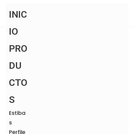
INIC
IO
PRO
Producto
DU
CTO
Categoría:
Otros productos
S
Estiba
Productos relacionados
s
Perfile