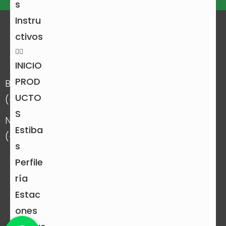
s
Instru
ctivos
Contáctanos y permítenos
acompañarte en tu proyecto
INICIO
PROD
Bogotá- Regional Centro
UCTO
(+57) 316 0254409
S
Neiva- Regional Sur
Estiba
(+57) 310 4706204
s
comercial1@ocoplast.com
Perfile
comercial2@ocoplast.com
ría
Estac
ones