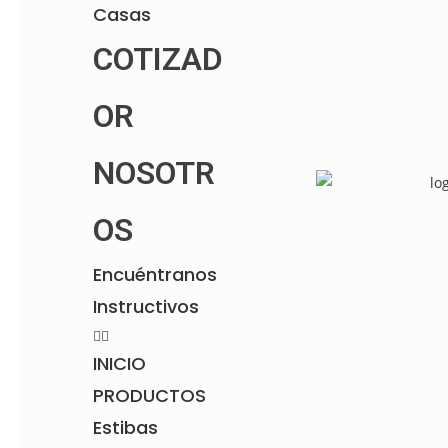
Casas
COTIZAD
Descripción del producto
OR
Larguero de madera plástica reciclado de 8 x 4 x 300 cm
Este producto está hecho de una mezcla de plásticos
NOSOTR
reciclados, tiene características físicas similares a la
madera real, sin embargo al ser elaborado en madera
plástica es 100% amigable con el medio ambiente,
aprovechando los residuos plásticos. Gracias a su
OS
composición plástica se puede usar a nivel de piso o en
estanterías.
Encuéntranos
Dimensiones:
8 x 4 x 300 cm
Instructivos
Peso:
8,5 Kg
INICIO
Características:
Acabado Natural, Retardante a la
ignición, Fácil de pintar, Impermeable, Aislante
PRODUCTOS
acústico, No se astilla, No tóxico, No requiere inmunizado,
100% ecológico
Estibas