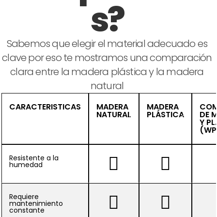
s?
Sabemos que elegir el material adecuado es
clave por eso te mostramos una comparación
clara entre la madera plástica y la madera
natural
CARACTERISTICAS
MADERA
MADERA
COM
NATURAL
PLÁSTICA
DE 
Y P
(WP
Resistente a la
humedad
Requiere
mantenimiento
constante