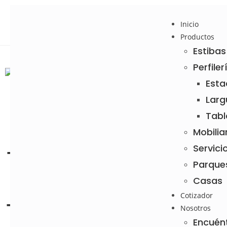
Inicio
Productos
Estibas
Perfiler
Esta
Larg
Tabl
Mobilia
Servici
Transforma
Parque
Casas
tu hogar con
Cotizador
Nosotros
Encuén