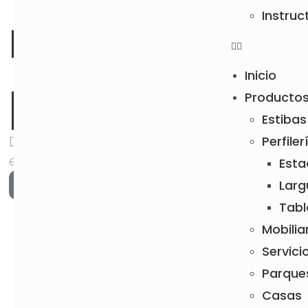
Instruc
madera
Inicio
plástica
Producto
Estibas
Diseño, resistencia y sostenibilidad para tus
Perfiler
espacios exteriores e interiores.
Esta
Conoce nuestro productos
Larg
Tabl
Mobilia
Servici
Parque
Casas