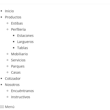
Saltar
al
Inicio
contenido
Productos
Estibas
Perfilería
Estacones
Largueros
Tablas
Mobiliario
Servicios
Parques
Casas
Cotizador
Nosotros
Encuéntranos
Instructivos
Menú